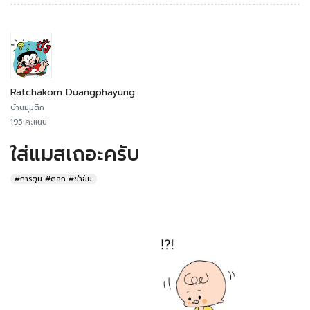
Ratchakorn Duangphayung
บ้านมุมตึก
195 คะแนน
ใส่แมสเถอะครับ
#การ์ตูน #ตลก #ขำขัน