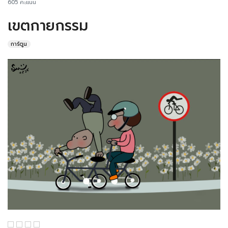
605 คะแนน
เขตกายกรรม
การ์ตูน