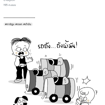
บ้านมุมตึก
195 คะแนน
...........................
#การ์ตูน #ตลก #ขำขัน