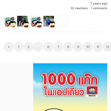
7 years ago
32 reactions
•
1 comments
«
1
2
...
6
7
8
9
10
11
12