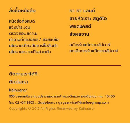
สั่งซื้อหนังสือ
ฮา ฮา แลนด์
ขายหัวเราะ สตูดิโอ
หนังสือทั้งหมด
พอดแคสต์
แจ้งชำระเงิน
ตรวจสอบสถานะ
ส่งผลงาน
คำถามที่ถามบ่อย / ช่วยเหลือ
สมัครรับแก๊กรายสัปดาห์
นโยบายเกี่ยวกับการซื้อสินค้า
ยกเลิกการรับแก๊กรายสัปดาห์
นโยบายความเป็นส่วนตัว
ติดตามเราได้ที่:
ติดต่อเรา
Kaihuaror
955 ซอยสุทธิพร ถนนประชาสงเคราะห์ แขวงดินแดง เขตดินแดง กทม. 10400
,
โทร 02-6419955
ติตต่อโฆษณา gagservice@banluegroup.com
Copyrights © 2015 All Rights Reserved by Kaihuaror