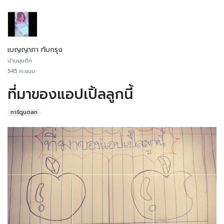
เบญญาภา ทับกรุง
บ้านมุมตึก
545 คะแนน
ที่มาของแอปเปิ้ลลูกนี้
การ์ตูนตลก