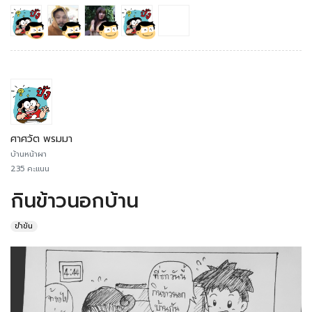
ศาศวัต พรมมา
บ้านหน้าผา
235 คะแนน
กินข้าว​นอกบ้าน​
ขำขัน​