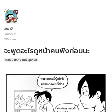
เฮฮาจิ
บ้านติดเกาะ
550 คะแนน
จะพูดอะไรดูหน้าคนฟังก่อนนะ
ตลก มวยไทย หนัง ลูกศิษย์