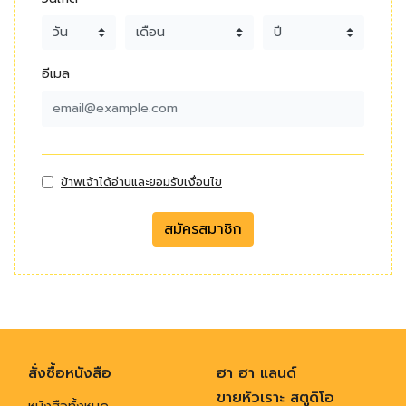
อีเมล
ข้าพเจ้าได้อ่านและยอมรับเงื่อนไข
สมัครสมาชิก
สั่งซื้อหนังสือ
ฮา ฮา แลนด์
ขายหัวเราะ สตูดิโอ