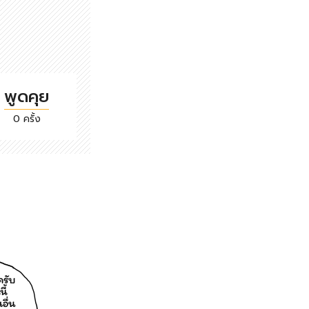
พูดคุย
0 ครั้ง