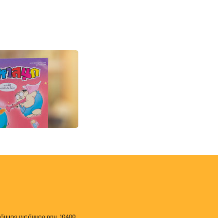
งดินแดง เขตดินแดง กทม. 10400