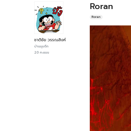
Roran
Roran
ชาติชัย วรรณสิงห์
บ้านมุมตึก
20 คะแนน